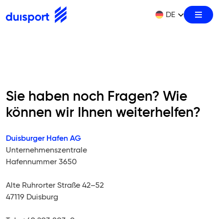
Skip
DE
Burge
to
Zur Startseite
content
EN
Sie haben noch Fragen? Wie
können wir Ihnen weiterhelfen?
Duisburger Hafen AG
Unternehmenszentrale
Hafennummer 3650
Alte Ruhrorter Straße 42–52
47119 Duisburg