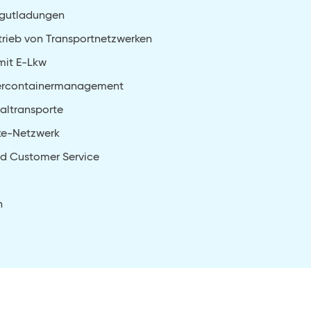
kgutladungen
trieb von Transportnetzwerken
mit E-Lkw
eercontainermanagement
altransporte
ke-Netzwerk
d Customer Service
n