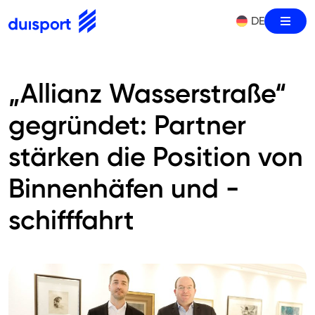
Skip
DE
Burge
to
Zur Startseite
content
„Allianz Wasserstraße“
gegründet: Partner
stärken die Position von
Binnenhäfen und -
schifffahrt