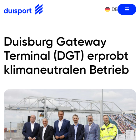
Skip
DE
Burge
to
Zur Startseite
content
Duisburg Gateway
Terminal (DGT) erprobt
klimaneutralen Betrieb