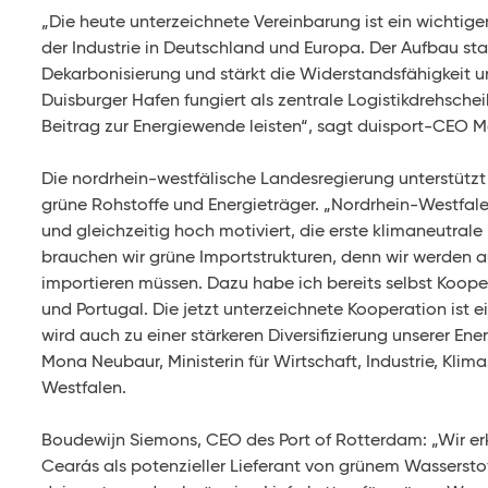
„Die heute unterzeichnete Vereinbarung ist ein wichtig
der Industrie in Deutschland und Europa. Der Aufbau sta
Dekarbonisierung und stärkt die Widerstandsfähigkeit u
Duisburger Hafen fungiert als zentrale Logistikdrehsch
Beitrag zur Energiewende leisten“, sagt duisport-CEO 
Die nordrhein-westfälische Landesregierung unterstützt
grüne Rohstoffe und Energieträger. „Nordrhein-Westfale
und gleichzeitig hoch motiviert, die erste klimaneutrale
brauchen wir grüne Importstrukturen, denn wir werden au
importieren müssen. Dazu habe ich bereits selbst Koopera
und Portugal. Die jetzt unterzeichnete Kooperation ist ei
wird auch zu einer stärkeren Diversifizierung unserer En
Mona Neubaur, Ministerin für Wirtschaft, Industrie, Kli
Westfalen.
Boudewijn Siemons, CEO des Port of Rotterdam: „Wir er
Cearás als potenzieller Lieferant von grünem Wasserst