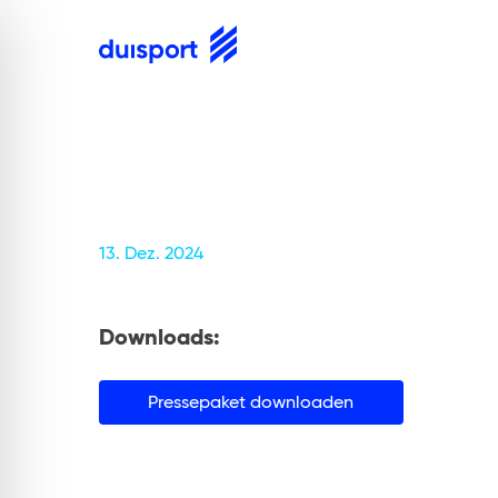
Skip
to
content
Zur Startseite
13. Dez. 2024
Downloads:
Pressepaket downloaden