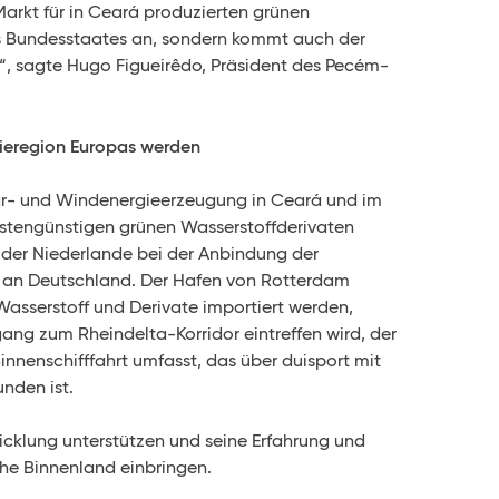
arkt für in Ceará produzierten grünen
res Bundesstaates an, sondern kommt auch der
“, sagte Hugo Figueirêdo, Präsident des Pecém-
trieregion Europas werden
ar- und Windenergieerzeugung in Ceará und im
kostengünstigen grünen Wasserstoffderivaten
e der Niederlande bei der Anbindung der
en an Deutschland. Der Hafen von Rotterdam
Wasserstoff und Derivate importiert werden,
gang zum Rheindelta-Korridor eintreffen wird, der
Binnenschifffahrt umfasst, das über duisport mit
nden ist.
icklung unterstützen und seine Erfahrung und
he Binnenland einbringen.