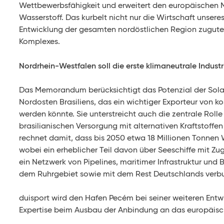
Wettbewerbsfähigkeit und erweitert den europäischen M
Wasserstoff. Das kurbelt nicht nur die Wirtschaft unse
Entwicklung der gesamten nordöstlichen Region zugute
Komplexes.
Nordrhein-Westfalen soll die erste klimaneutrale Indus
Das Memorandum berücksichtigt das Potenzial der Sol
Nordosten Brasiliens, das ein wichtiger Exporteur von 
werden könnte. Sie unterstreicht auch die zentrale Roll
brasilianischen Versorgung mit alternativen Kraftstoff
rechnet damit, dass bis 2050 etwa 18 Millionen Tonnen 
wobei ein erheblicher Teil davon über Seeschiffe mit Zu
ein Netzwerk von Pipelines, maritimer Infrastruktur und 
dem Ruhrgebiet sowie mit dem Rest Deutschlands verbu
duisport wird den Hafen Pecém bei seiner weiteren Entw
Expertise beim Ausbau der Anbindung an das europäisc